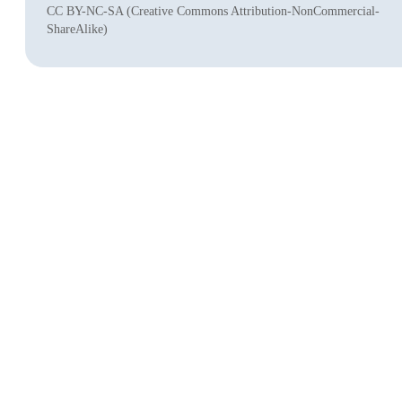
CC BY-NC-SA (Creative Commons Attribution-NonCommercial-
ShareAlike)