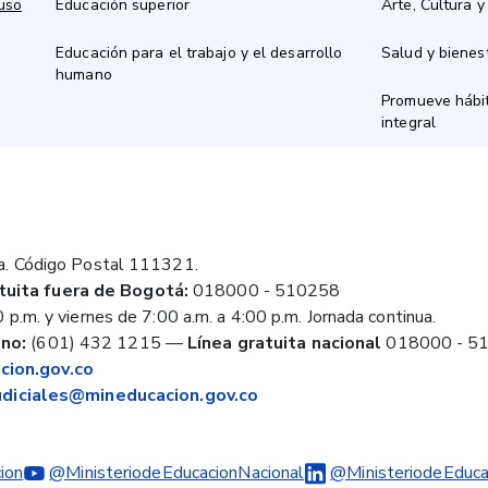
 uso
Educación superior
Arte, Cultura y
Educación para el trabajo y el desarrollo
Salud y bienes
humano
Promueve hábit
integral
a. Código Postal 111321.
tuita fuera de Bogotá:
018000 - 510258
 p.m. y viernes de 7:00 a.m. a 4:00 p.m. Jornada continua.
no:
(601) 432 1215
—
Línea gratuita nacional
018000 - 5
ion.gov.co
judiciales@mineducacion.gov.co
ion
@MinisteriodeEducacionNacional
@MinisteriodeEduca