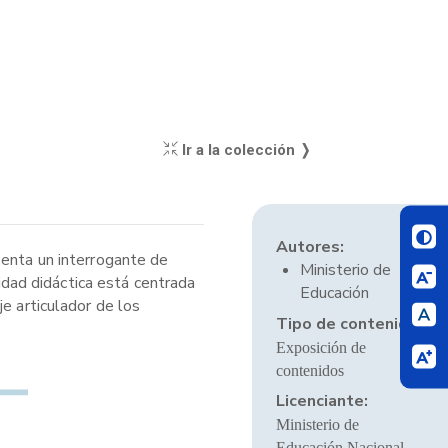
Ir a la colección ❭
Autores:
senta un interrogante de
Ministerio de
lidad didáctica está centrada
Educación
e articulador de los
Tipo de contenido:
Exposición de
contenidos
Licenciante:
Ministerio de
Educación Nacional