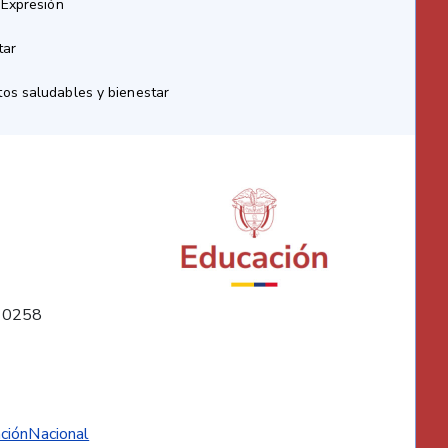
 Expresión
tar
os saludables y bienestar
10258
ciónNacional