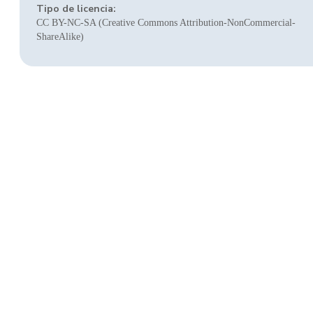
Tipo de licencia:
CC BY-NC-SA (Creative Commons Attribution-NonCommercial-
ShareAlike)