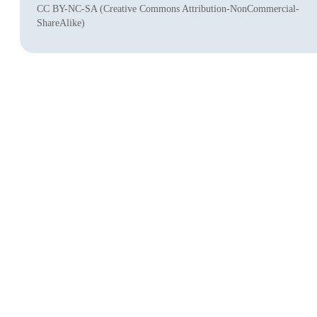
CC BY-NC-SA (Creative Commons Attribution-NonCommercial-
ShareAlike)