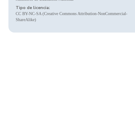
Tipo de licencia:
CC BY-NC-SA (Creative Commons Attribution-NonCommercial-
ShareAlike)