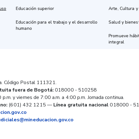
 uso
Educación superior
Arte, Cultura y
Educación para el trabajo y el desarrollo
Salud y bienes
humano
Promueve hábit
integral
a. Código Postal 111321.
tuita fuera de Bogotá:
018000 - 510258
 p.m. y viernes de 7:00 a.m. a 4:00 p.m. Jornada continua.
no:
(601) 432 1215
—
Línea gratuita nacional
018000 - 5
ion.gov.co
judiciales@mineducacion.gov.co