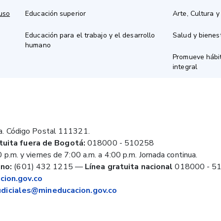
 uso
Educación superior
Arte, Cultura y
Educación para el trabajo y el desarrollo
Salud y bienes
humano
Promueve hábit
integral
a. Código Postal 111321.
tuita fuera de Bogotá:
018000 - 510258
 p.m. y viernes de 7:00 a.m. a 4:00 p.m. Jornada continua.
no:
(601) 432 1215
—
Línea gratuita nacional
018000 - 5
ion.gov.co
judiciales@mineducacion.gov.co