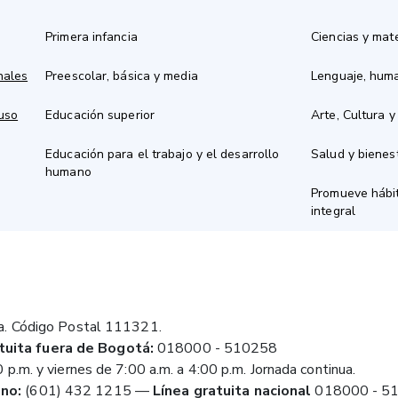
Primera infancia
Ciencias y mat
nales
Preescolar, básica y media
Lenguaje, hum
 uso
Educación superior
Arte, Cultura y
Educación para el trabajo y el desarrollo
Salud y bienes
humano
Promueve hábit
integral
a. Código Postal 111321.
tuita fuera de Bogotá:
018000 - 510258
 p.m. y viernes de 7:00 a.m. a 4:00 p.m. Jornada continua.
no:
(601) 432 1215
—
Línea gratuita nacional
018000 - 5