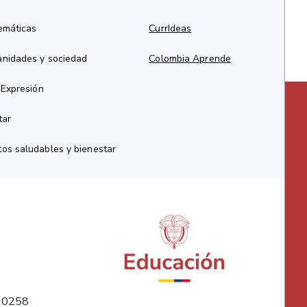
emáticas
CurrIdeas
anidades y sociedad
Colombia Aprende
 Expresión
tar
os saludables y bienestar
10258