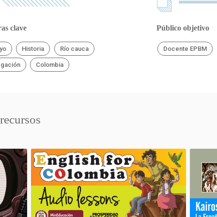
as clave
Público objetivo
yo
Historia
Río cauca
Docente EPBM
gación
Colombia
 recursos