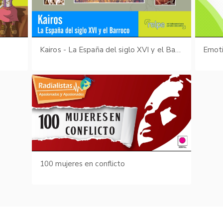
s
Kairos - La España del siglo XVI y el Barroco
Emot
100 mujeres en conflicto