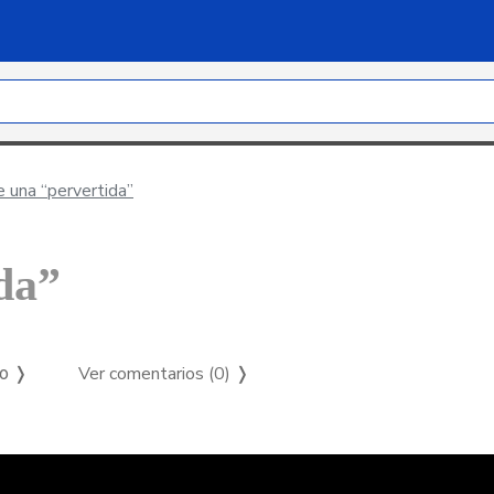
 una “pervertida”
da”
Ver comentarios (0)
❭
so ❭