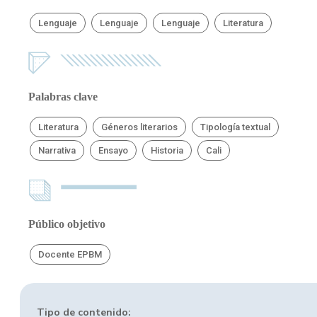
Lenguaje
Lenguaje
Lenguaje
Literatura
Palabras clave
Literatura
Géneros literarios
Tipología textual
Narrativa
Ensayo
Historia
Cali
Público objetivo
Docente EPBM
Tipo de contenido: