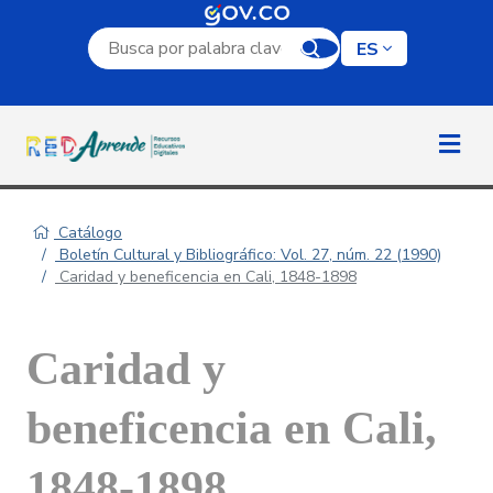
Campo de búsqueda por palabra clave
ES
Catálogo
Boletín Cultural y Bibliográfico: Vol. 27, núm. 22 (1990)
Caridad y beneficencia en Cali, 1848-1898
Caridad y
beneficencia en Cali,
1848-1898