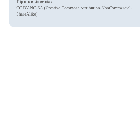
Tipo de licencia:
CC BY-NC-SA (Creative Commons Attribution-NonCommercial-
ShareAlike)