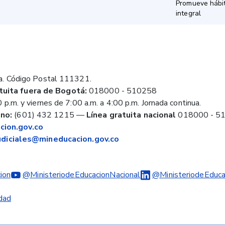
Promueve hábit
integral
a. Código Postal 111321.
tuita fuera de Bogotá:
018000 - 510258
 p.m. y viernes de 7:00 a.m. a 4:00 p.m. Jornada continua.
no:
(601) 432 1215
—
Línea gratuita nacional
018000 - 5
ion.gov.co
judiciales@mineducacion.gov.co
ion
@MinisteriodeEducacionNacional
@MinisteriodeEduca
idad