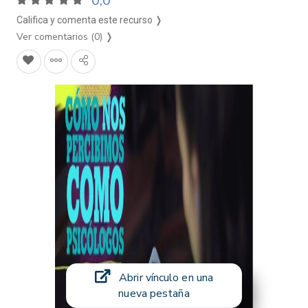
0,0
Califica y comenta este recurso ❭
Ver comentarios (0)
❭
Abrir vínculo en una
nueva pestaña