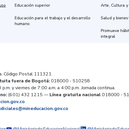
 uso
Educación superior
Arte, Cultura y
Educación para el trabajo y el desarrollo
Salud y bienes
humano
Promueve hábit
integral
a. Código Postal 111321.
tuita fuera de Bogotá:
018000 - 510258
 p.m. y viernes de 7:00 a.m. a 4:00 p.m. Jornada continua.
no:
(601) 432 1215
—
Línea gratuita nacional
018000 - 5
ion.gov.co
judiciales@mineducacion.gov.co