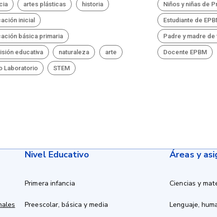
cia
artes plásticas
historia
Niños y niñas de P
ación inicial
Estudiante de EP
ación básica primaria
Padre y madre de 
visión educativa
naturaleza
arte
Docente EPBM
o Laboratorio
STEM
Nivel Educativo
Áreas y as
Primera infancia
Ciencias y mat
nales
Preescolar, básica y media
Lenguaje, hum