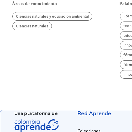
Palabr
Áreas de conocimiento
Fórm
Ciencias naturales y educación ambiental
tecn
Ciencias naturales
educ
inno
fórm
fórm
inno
Red Aprende
Una plataforma de
Colecciones