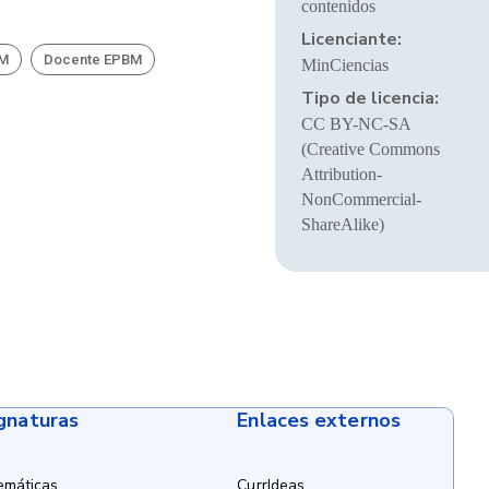
contenidos
Licenciante:
BM
Docente EPBM
MinCiencias
Tipo de licencia:
CC BY-NC-SA
(Creative Commons
Attribution-
NonCommercial-
ShareAlike)
ignaturas
Enlaces externos
emáticas
CurrIdeas