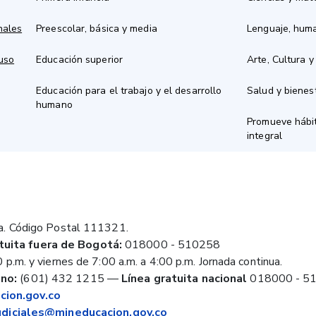
nales
Preescolar, básica y media
Lenguaje, hum
 uso
Educación superior
Arte, Cultura y
Educación para el trabajo y el desarrollo
Salud y bienes
humano
Promueve hábit
integral
a. Código Postal 111321.
tuita fuera de Bogotá:
018000 - 510258
 p.m. y viernes de 7:00 a.m. a 4:00 p.m. Jornada continua.
no:
(601) 432 1215
—
Línea gratuita nacional
018000 - 5
ion.gov.co
judiciales@mineducacion.gov.co