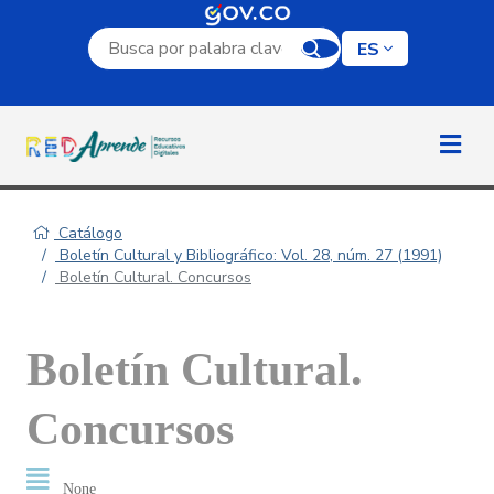
Campo de búsqueda por palabra clave
ES
Catálogo
Boletín Cultural y Bibliográfico: Vol. 28, núm. 27 (1991)
Boletín Cultural. Concursos
Boletín Cultural.
Concursos
None