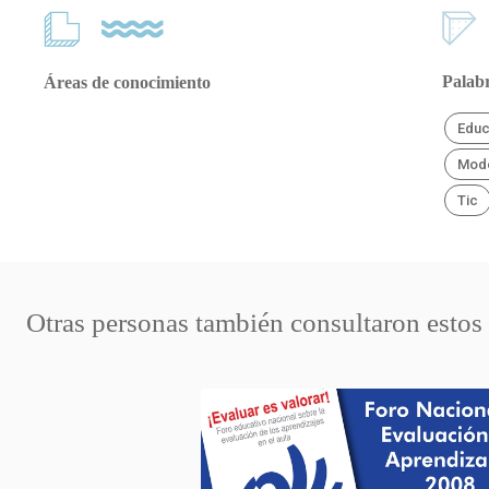
Palabr
Áreas de conocimiento
Educ
Mode
Tic
Otras personas también consultaron estos