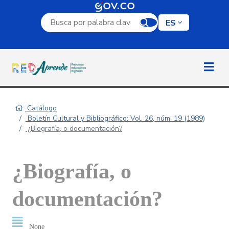
Campo de búsqueda por palabra clave
ES
Catálogo
Boletín Cultural y Bibliográfico: Vol. 26, núm. 19 (1989)
¿Biografía, o documentación?
¿Biografía, o
documentación?
None