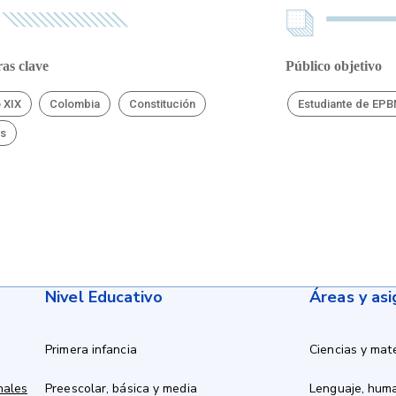
as clave
Público objetivo
o XIX
Colombia
Constitución
Estudiante de EP
es
Nivel Educativo
Áreas y as
Primera infancia
Ciencias y mat
nales
Preescolar, básica y media
Lenguaje, hum