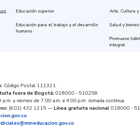
 uso
Educación superior
Arte, Cultura y
Educación para el trabajo y el desarrollo
Salud y bienes
humano
Promueve hábit
integral
a. Código Postal 111321.
tuita fuera de Bogotá:
018000 - 510258
 p.m. y viernes de 7:00 a.m. a 4:00 p.m. Jornada continua.
no:
(601) 432 1215
—
Línea gratuita nacional
018000 - 5
ion.gov.co
judiciales@mineducacion.gov.co