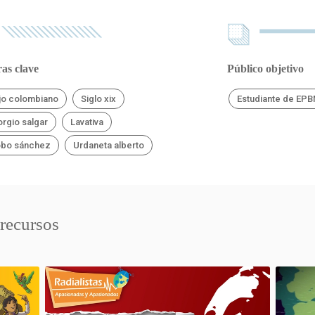
as clave
Público objetivo
jo colombiano
Siglo xix
Estudiante de EP
orgio salgar
Lavativa
obo sánchez
Urdaneta alberto
 recursos