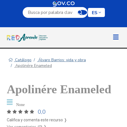
Campo de búsqueda por palabra clave
ES
Catálogo
Álvaro Barrios: vida y obra
Apolinére Enameled
Apolinére Enameled
None
0,0
Califica y comenta este recurso ❭
Ver comentarios (0)
❭