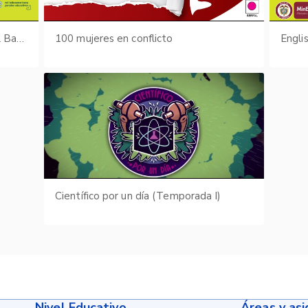
Kairos - La España del siglo XVI y el Barroco
100 mujeres en conflicto
Engli
Científico por un día (Temporada I)
Nivel Educativo
Áreas y as