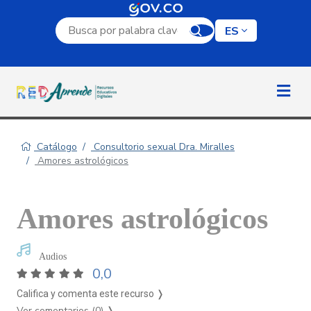
Campo de búsqueda por palabra clave
ES
Catálogo
Consultorio sexual Dra. Miralles
Amores astrológicos
Amores astrológicos
Audios
0,0
Califica y comenta este recurso ❭
Ver comentarios (0)
❭