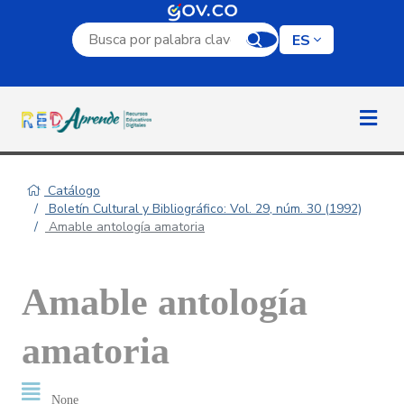
Campo de búsqueda por palabra clave
ES
Catálogo
Boletín Cultural y Bibliográfico: Vol. 29, núm. 30 (1992)
Amable antología amatoria
Amable antología
amatoria
None