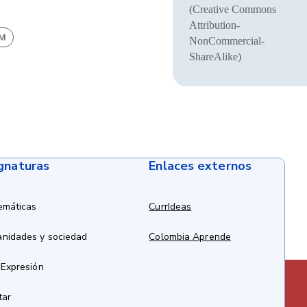
(Creative Commons
Attribution-
BM
NonCommercial-
ShareAlike)
ignaturas
Enlaces externos
emáticas
CurrIdeas
anidades y sociedad
Colombia Aprende
 Expresión
tar