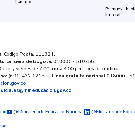
humano
Promueve hábit
integral
a. Código Postal 111321.
tuita fuera de Bogotá:
018000 - 510258
 p.m. y viernes de 7:00 a.m. a 4:00 p.m. Jornada continua.
no:
(601) 432 1215
—
Línea gratuita nacional
018000 - 5
ion.gov.co
judiciales@mineducacion.gov.co
ion
@MinisteriodeEducacionNacional
@MinisteriodeEduca
idad