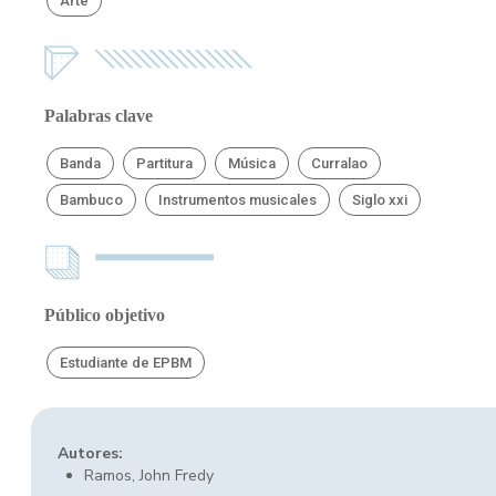
Arte
Palabras clave
Banda
Partitura
Música
Curralao
Bambuco
Instrumentos musicales
Siglo xxi
Público objetivo
Estudiante de EPBM
Autores:
Ramos, John Fredy