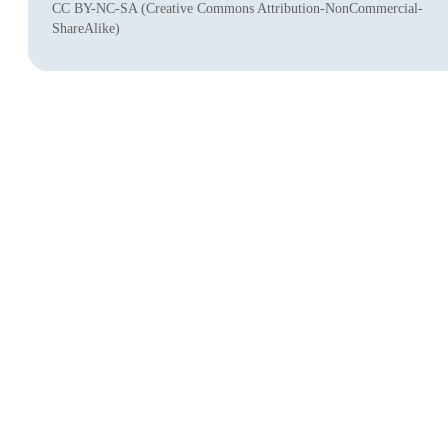
CC BY-NC-SA (Creative Commons Attribution-NonCommercial-
ShareAlike)