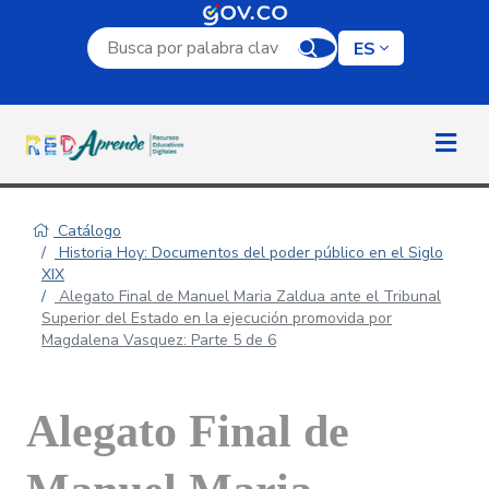
Campo de búsqueda por palabra clave
ES
Catálogo
Historia Hoy: Documentos del poder público en el Siglo
XIX
Alegato Final de Manuel Maria Zaldua ante el Tribunal
Superior del Estado en la ejecución promovida por
Magdalena Vasquez: Parte 5 de 6
Alegato Final de