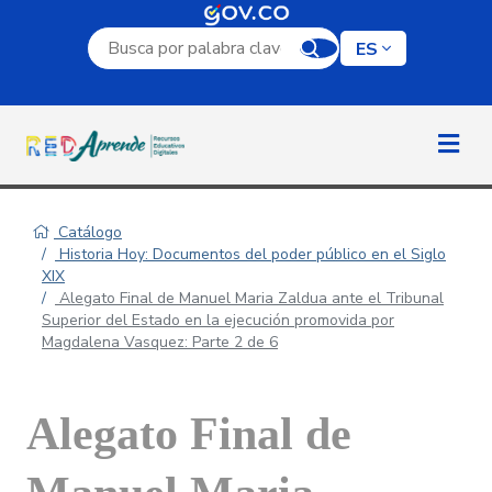
Campo de búsqueda por palabra clave
ES
Catálogo
Historia Hoy: Documentos del poder público en el Siglo
XIX
Alegato Final de Manuel Maria Zaldua ante el Tribunal
Superior del Estado en la ejecución promovida por
Magdalena Vasquez: Parte 2 de 6
Alegato Final de