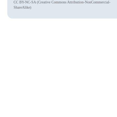
CC BY-NC-SA (Creative Commons Attribution-NonCommercial-
ShareAlike)