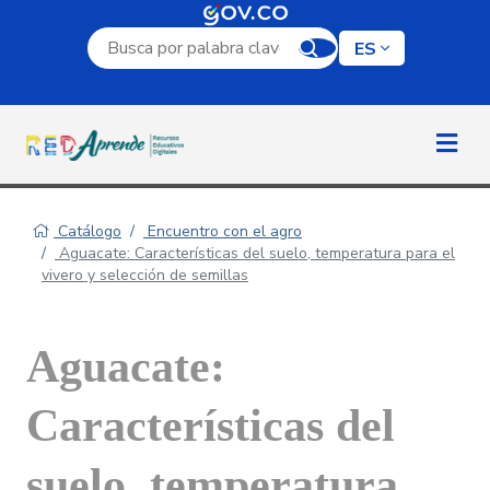
Campo de búsqueda por palabra clave
ES
Catálogo
Encuentro con el agro
Aguacate: Características del suelo, temperatura para el
vivero y selección de semillas
Aguacate:
Características del
suelo, temperatura