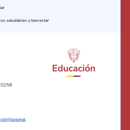
tar
os saludables y bienestar
10258
ciónNacional