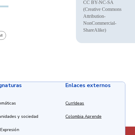
CC BY-NC-SA
(Creative Commons
Attribution-
NonCommercial-
ShareAlike)
BM
ignaturas
Enlaces externos
emáticas
CurrIdeas
anidades y sociedad
Colombia Aprende
 Expresión