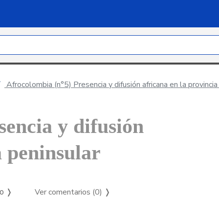
Afrocolombia (n°5) Presencia y difusión africana en la provincia
encia y difusión
a peninsular
Ver comentarios (0)
❭
so ❭