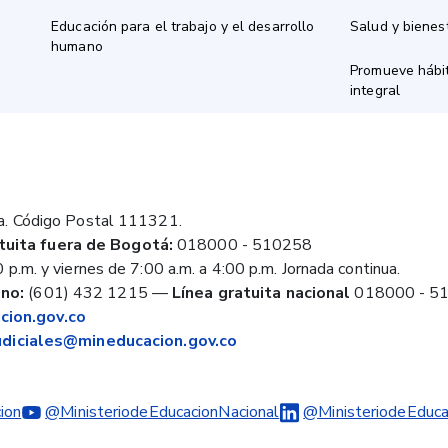
Educación para el trabajo y el desarrollo
Salud y bienes
humano
Promueve hábit
integral
a. Código Postal 111321.
tuita fuera de Bogotá:
018000 - 510258
 p.m. y viernes de 7:00 a.m. a 4:00 p.m. Jornada continua.
no:
(601) 432 1215
—
Línea gratuita nacional
018000 - 5
ion.gov.co
judiciales@mineducacion.gov.co
ion
@MinisteriodeEducacionNacional
@MinisteriodeEduca