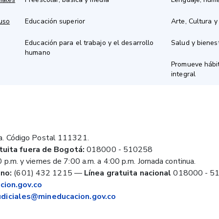
 uso
Educación superior
Arte, Cultura y
Educación para el trabajo y el desarrollo
Salud y bienes
humano
Promueve hábit
integral
a. Código Postal 111321.
tuita fuera de Bogotá:
018000 - 510258
 p.m. y viernes de 7:00 a.m. a 4:00 p.m. Jornada continua.
no:
(601) 432 1215
—
Línea gratuita nacional
018000 - 5
ion.gov.co
judiciales@mineducacion.gov.co