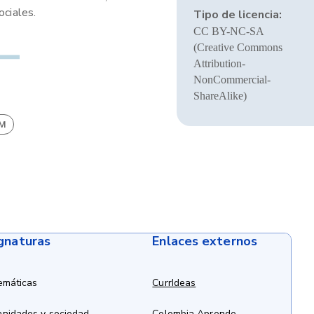
ociales.
Tipo de licencia:
CC BY-NC-SA
(Creative Commons
Attribution-
NonCommercial-
ShareAlike)
BM
ignaturas
Enlaces externos
emáticas
CurrIdeas
anidades y sociedad
Colombia Aprende