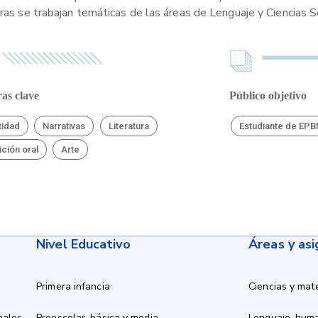
tras se trabajan temáticas de las áreas de Lenguaje y Ciencias S
as clave
Público objetivo
tidad
Narrativas
Literatura
Estudiante de EP
ición oral
Arte
Nivel Educativo
Áreas y as
Primera infancia
Ciencias y mat
nales
Preescolar, básica y media
Lenguaje, hum