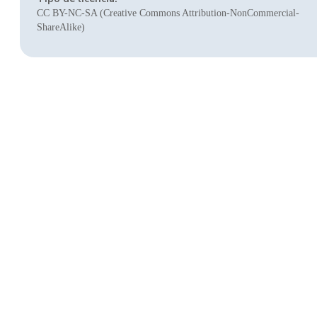
CC BY-NC-SA (Creative Commons Attribution-NonCommercial-
ShareAlike)