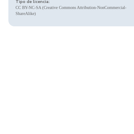
Tipo de licencia:
CC BY-NC-SA (Creative Commons Attribution-NonCommercial-
ShareAlike)