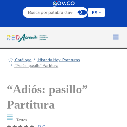
Campo de búsqueda por palabra clave
ES
Catálogo
Historia Hoy: Partituras
“Adiós: pasillo” Partitura
“Adiós: pasillo”
Partitura
Textos