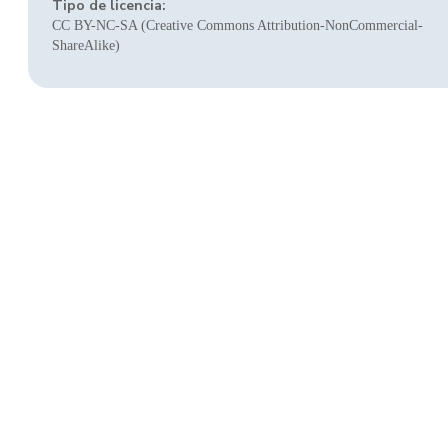
Tipo de licencia:
CC BY-NC-SA (Creative Commons Attribution-NonCommercial-
ShareAlike)