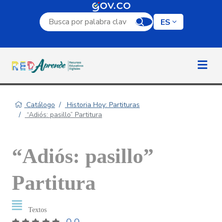
Campo de búsqueda por palabra clave
ES
Catálogo
Historia Hoy: Partituras
“Adiós: pasillo” Partitura
“Adiós: pasillo”
Partitura
Textos