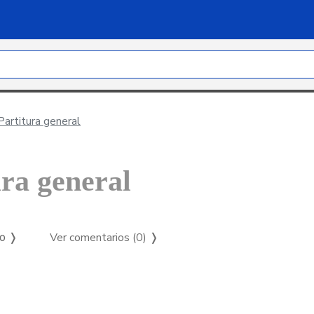
Partitura general
ura general
Ver comentarios (0)
❭
so ❭