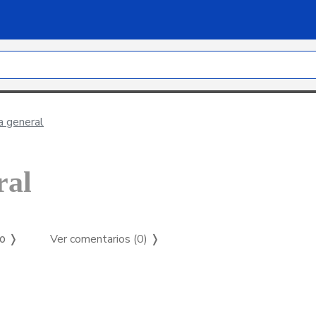
a general
ral
Ver comentarios (0)
❭
so ❭