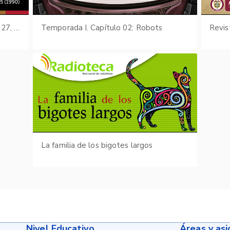
Boletín Cultural y Bibliográfico: Vol. 27, núm. 24-25 (1990)
Temporada I. Capítulo 02: Robots
Revis
La familia de los bigotes largos
Nivel Educativo
Áreas y as