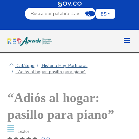
Campo de búsqueda por palabra clave
ES
Catálogo
Historia Hoy: Partituras
“Adiós al hogar: pasillo para piano”
“Adiós al hogar:
pasillo para piano”
Textos