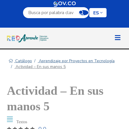
Campo de búsqueda por palabra clave
ES
Catálogo
Aprendizaje por Proyectos en Tecnología
Actividad – En sus manos 5
Actividad – En sus
manos 5
Textos