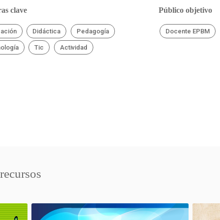
as clave
Público objetivo
ación
Didáctica
Pedagogía
Docente EPBM
ología
Tic
Actividad
 recursos