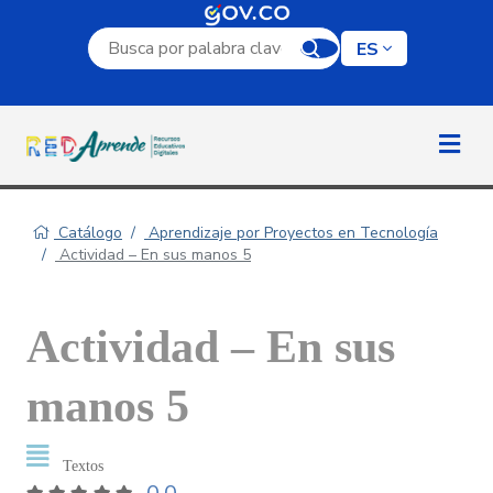
Campo de búsqueda por palabra clave
ES
Catálogo
Aprendizaje por Proyectos en Tecnología
Actividad – En sus manos 5
Actividad – En sus
manos 5
Textos