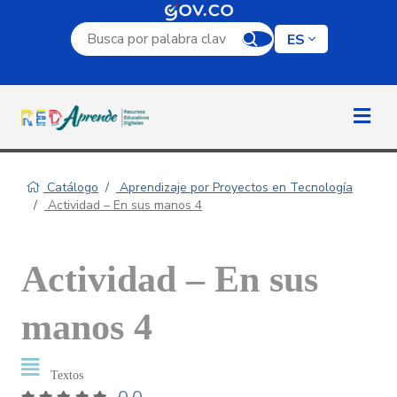
Campo de búsqueda por palabra clave
ES
Catálogo
Aprendizaje por Proyectos en Tecnología
Actividad – En sus manos 4
Actividad – En sus
manos 4
Textos