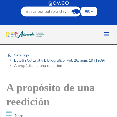
Campo de búsqueda por palabra clave
ES
Catálogo
Boletín Cultural y Bibliográfico: Vol. 26, núm. 19 (1989)
A propósito de una reedición
A propósito de una
reedición
None