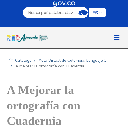
Campo de búsqueda por palabra clave
ES
Catálogo
Aula Virtual de Colombia: Lenguaje 1
A Mejorar la ortografía con Cuadernia
A Mejorar la
ortografía con
Cuadernia