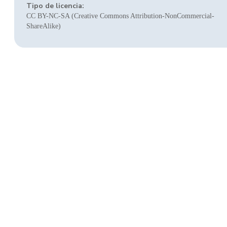
Tipo de licencia:
CC BY-NC-SA (Creative Commons Attribution-NonCommercial-
ShareAlike)