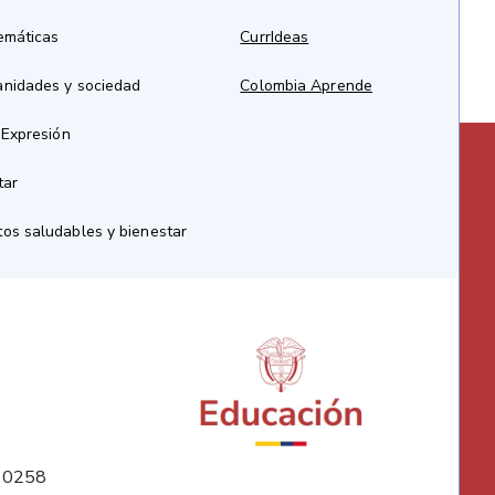
emáticas
CurrIdeas
anidades y sociedad
Colombia Aprende
 Expresión
tar
os saludables y bienestar
10258