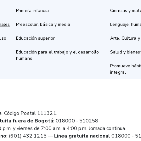
Primera infancia
Ciencias y mat
nales
Preescolar, básica y media
Lenguaje, hum
 uso
Educación superior
Arte, Cultura y
Educación para el trabajo y el desarrollo
Salud y bienes
humano
Promueve hábit
integral
a. Código Postal 111321.
tuita fuera de Bogotá:
018000 - 510258
 p.m. y viernes de 7:00 a.m. a 4:00 p.m. Jornada continua.
no:
(601) 432 1215
—
Línea gratuita nacional
018000 - 5