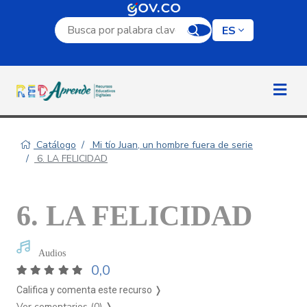
Campo de búsqueda por palabra clave
ES
Catálogo
Mi tío Juan, un hombre fuera de serie
6. LA FELICIDAD
6. LA FELICIDAD
Audios
0,0
Califica y comenta este recurso ❭
Ver comentarios (0)
❭