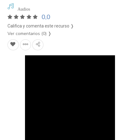
Audios
0,0
Califica y comenta este recurso ❭
Ver comentarios (0)
❭