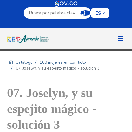
Campo de búsqueda por palabra clave
ES
Catálogo
100 mujeres en conflicto
07. Joselyn, y su espejito mágico - solución 3
07. Joselyn, y su
espejito mágico -
solución 3