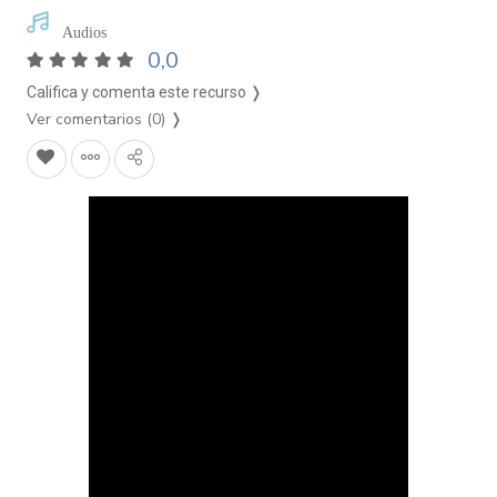
Audios
0,0
Califica y comenta este recurso ❭
Ver comentarios (0)
❭