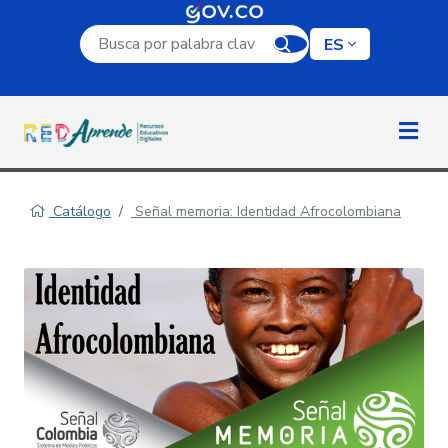
Campo de búsqueda por palabra clave
ES
Catálogo
Señal memoria: Identidad Afrocolombiana