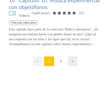
10
Capítulo 10. Música experimental
con objetófonos
Calificación
0,0
Videos
Ciencias naturales
Este capítulo hace parte de la colección 'Radio Laboratorio'. ¿Se
imaginan una batería hecha con globos llenos de aire? ¿Qué tal
una orquesta con las ollas y las tapas que hay en la cocina?
Acompáñennos en este capítulo sobre música experimental c...
«
1
2
»